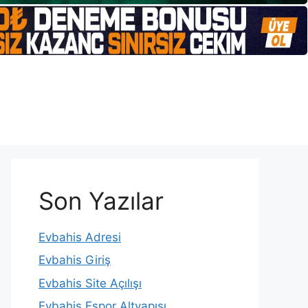
Son Yazılar
Evbahis Adresi
Evbahis Giriş
Evbahis Site Açılışı
Evbahis Espor Altyapısı