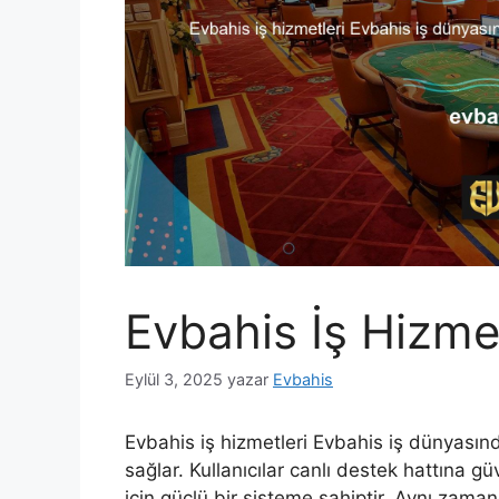
Evbahis İş Hizmet
Eylül 3, 2025
yazar
Evbahis
Evbahis iş hizmetleri Evbahis iş dünyası
sağlar. Kullanıcılar canlı destek hattına g
için güçlü bir sisteme sahiptir. Aynı zama