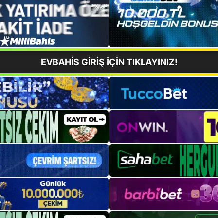
EVBAHİS GİRİŞ İÇİN TIKLAYINIZ!