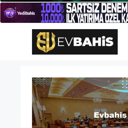
İçeriğe
atla