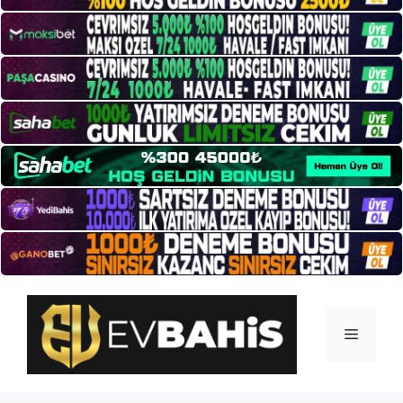
İçeriğe
atla
Menü