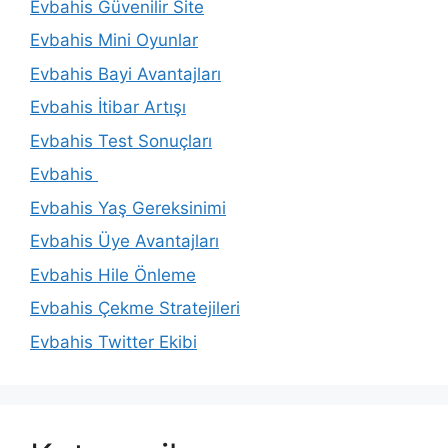
Evbahis Güvenilir Site
Evbahis Mini Oyunlar
Evbahis Bayi Avantajları
Evbahis İtibar Artışı
Evbahis Test Sonuçları
Evbahis
Evbahis Yaş Gereksinimi
Evbahis Üye Avantajları
Evbahis Hile Önleme
Evbahis Çekme Stratejileri
Evbahis Twitter Ekibi