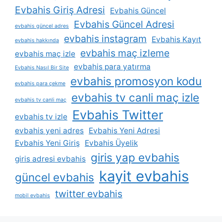
Evbahis Giriş Adresi
Evbahis Güncel
Evbahis Güncel Adresi
evbahis güncel adres
evbahis instagram
Evbahis Kayıt
evbahis hakkında
evbahis maç izleme
evbahis maç izle
evbahis para yatırma
Evbahis Nasıl Bir Site
evbahis promosyon kodu
evbahis para çekme
evbahis tv canli maç izle
evbahis tv canli maç
Evbahis Twitter
evbahis tv izle
evbahis yeni adres
Evbahis Yeni Adresi
Evbahis Yeni Giriş
Evbahis Üyelik
giris yap evbahis
giris adresi evbahis
kayit evbahis
güncel evbahis
twitter evbahis
mobil evbahis