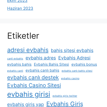
Ekim 2023
Haziran 2023
Etiketler
adresi evbahis
bahis sitesi evbahis
evbahis adres
Evbahis Adresi
canli evbahis
evbahis bahis
Evbahis Bahis Sitesi
evbahis bonus
evbahis canlı bahis
evbahis canli
evbahis canlı bahis sitesi
evbahis canlı destek
evbahis casino
Evbahis Casino Sitesi
evbahis girisi
evbahis giris twitter
Evbahis Giriş
evbahis giris yap