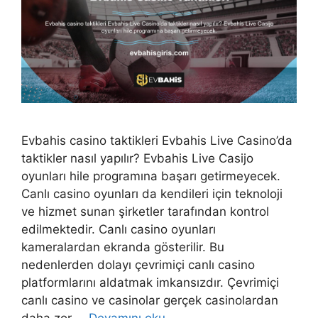
Evbahis casino taktikleri Evbahis Live Casino’da
taktikler nasıl yapılır? Evbahis Live Casijo
oyunları hile programına başarı getirmeyecek.
Canlı casino oyunları da kendileri için teknoloji
ve hizmet sunan şirketler tarafından kontrol
edilmektedir. Canlı casino oyunları
kameralardan ekranda gösterilir. Bu
nedenlerden dolayı çevrimiçi canlı casino
platformlarını aldatmak imkansızdır. Çevrimiçi
canlı casino ve casinolar gerçek casinolardan
daha zor …
Devamını oku