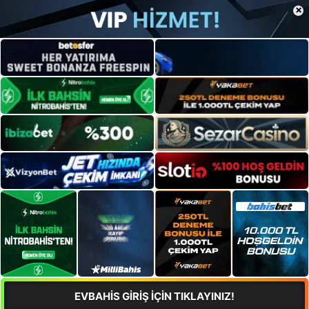
×
EVBAHİS GİRİŞ İÇİN TIKLAYINIZ!