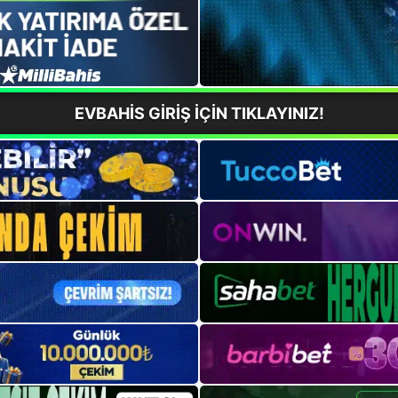
EVBAHİS GİRİŞ İÇİN TIKLAYINIZ!