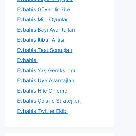
Evbahis Güvenilir Site
Evbahis Mini Oyunlar
Evbahis Bayi Avantajları
Evbahis İtibar Artışı
Evbahis Test Sonuçları
Evbahis
Evbahis Yaş Gereksinimi
Evbahis Üye Avantajları
Evbahis Hile Önleme
Evbahis Çekme Stratejileri
Evbahis Twitter Ekibi