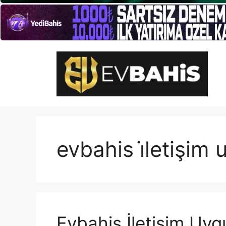
İçeriğe
atla
evbahis i̇letişim
Evbahis İletişim Uyg