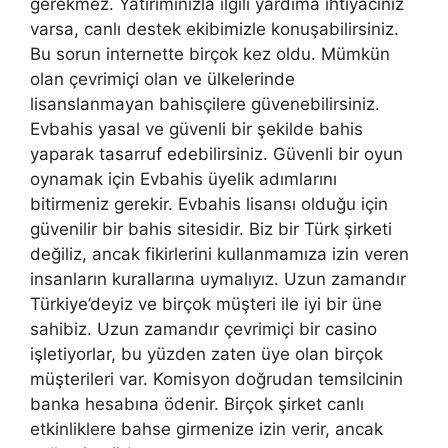
gerekmez. Yatırımınızla ilgili yardıma ihtiyacınız
varsa, canlı destek ekibimizle konuşabilirsiniz.
Bu sorun internette birçok kez oldu. Mümkün
olan çevrimiçi olan ve ülkelerinde
lisanslanmayan bahisçilere güvenebilirsiniz.
Evbahis yasal ve güvenli bir şekilde bahis
yaparak tasarruf edebilirsiniz. Güvenli bir oyun
oynamak için Evbahis üyelik adımlarını
bitirmeniz gerekir. Evbahis lisansı olduğu için
güvenilir bir bahis sitesidir. Biz bir Türk şirketi
değiliz, ancak fikirlerini kullanmamıza izin veren
insanların kurallarına uymalıyız. Uzun zamandır
Türkiye’deyiz ve birçok müşteri ile iyi bir üne
sahibiz. Uzun zamandır çevrimiçi bir casino
işletiyorlar, bu yüzden zaten üye olan birçok
müşterileri var. Komisyon doğrudan temsilcinin
banka hesabına ödenir. Birçok şirket canlı
etkinliklere bahse girmenize izin verir, ancak