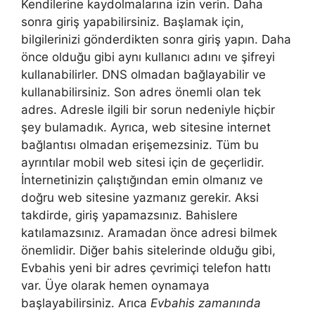
Kendilerine kaydolmalarına izin verin. Daha
sonra giriş yapabilirsiniz. Başlamak için,
bilgilerinizi gönderdikten sonra giriş yapın. Daha
önce olduğu gibi aynı kullanıcı adını ve şifreyi
kullanabilirler. DNS olmadan bağlayabilir ve
kullanabilirsiniz. Son adres önemli olan tek
adres. Adresle ilgili bir sorun nedeniyle hiçbir
şey bulamadık. Ayrıca, web sitesine internet
bağlantısı olmadan erişemezsiniz. Tüm bu
ayrıntılar mobil web sitesi için de geçerlidir.
İnternetinizin çalıştığından emin olmanız ve
doğru web sitesine yazmanız gerekir. Aksi
takdirde, giriş yapamazsınız. Bahislere
katılamazsınız. Aramadan önce adresi bilmek
önemlidir. Diğer bahis sitelerinde olduğu gibi,
Evbahis yeni bir adres çevrimiçi telefon hattı
var. Üye olarak hemen oynamaya
başlayabilirsiniz. Arıca
Evbahis zamanında