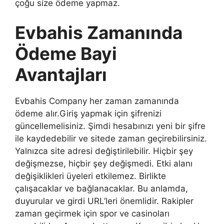
çoğu size ödeme yapmaz.
Evbahis Zamanında
Ödeme Bayi
Avantajları
Evbahis Company her zaman zamanında
ödeme alır.Giriş yapmak için şifrenizi
güncellemelisiniz. Şimdi hesabınızı yeni bir şifre
ile kaydedebilir ve sitede zaman geçirebilirsiniz.
Yalnızca site adresi değiştirilebilir. Hiçbir şey
değişmezse, hiçbir şey değişmedi. Etki alanı
değişiklikleri üyeleri etkilemez. Birlikte
çalışacaklar ve bağlanacaklar. Bu anlamda,
duyurular ve girdi URL’leri önemlidir. Rakipler
zaman geçirmek için spor ve casinoları