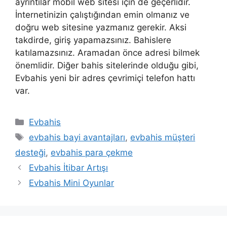
ayrıntılar mobil web sitesi için de geçerlidir.
İnternetinizin çalıştığından emin olmanız ve
doğru web sitesine yazmanız gerekir. Aksi
takdirde, giriş yapamazsınız. Bahislere
katılamazsınız. Aramadan önce adresi bilmek
önemlidir. Diğer bahis sitelerinde olduğu gibi,
Evbahis yeni bir adres çevrimiçi telefon hattı
var.
Kategoriler
Evbahis
Etiketler
evbahis bayi avantajları
,
evbahis müşteri
desteği
,
evbahis para çekme
Evbahis İtibar Artışı
Evbahis Mini Oyunlar