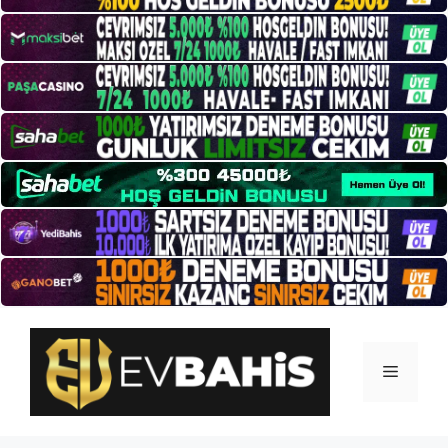
İçeriğe
atla
Menü