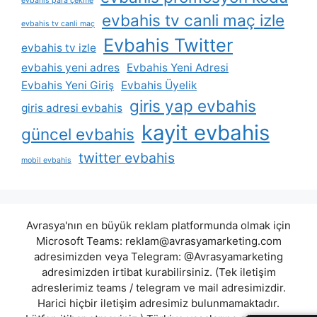
evbahis para çekme
evbahis tv canli maç izle
evbahis tv canli maç
Evbahis Twitter
evbahis tv izle
evbahis yeni adres
Evbahis Yeni Adresi
Evbahis Yeni Giriş
Evbahis Üyelik
giris yap evbahis
giris adresi evbahis
kayit evbahis
güncel evbahis
twitter evbahis
mobil evbahis
Avrasya'nın en büyük reklam platformunda olmak için
Microsoft Teams:
reklam@avrasyamarketing.com
adresimizden veya Telegram: @Avrasyamarketing
adresimizden irtibat kurabilirsiniz. (Tek iletişim
adreslerimiz teams / telegram ve mail adresimizdir.
Harici hiçbir iletişim adresimiz bulunmamaktadır.