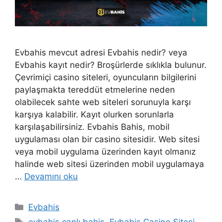
Evbahis mevcut adresi Evbahis nedir? veya
Evbahis kayıt nedir? Broşürlerde sıklıkla bulunur.
Çevrimiçi casino siteleri, oyuncuların bilgilerini
paylaşmakta tereddüt etmelerine neden
olabilecek sahte web siteleri sorunuyla karşı
karşıya kalabilir. Kayıt olurken sorunlarla
karşılaşabilirsiniz. Evbahis Bahis, mobil
uygulaması olan bir casino sitesidir. Web sitesi
veya mobil uygulama üzerinden kayıt olmanız
halinde web sitesi üzerinden mobil uygulamaya
…
Devamını oku
Kategoriler
Evbahis
Etiketler
evbahis canlı bahis
,
Evbahis Casino Sitesi
,