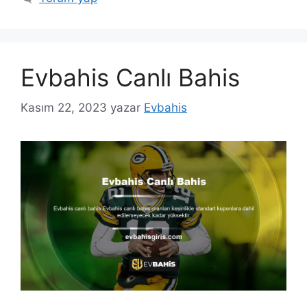
Evbahis Canlı Bahis
Kasım 22, 2023
yazar
Evbahis