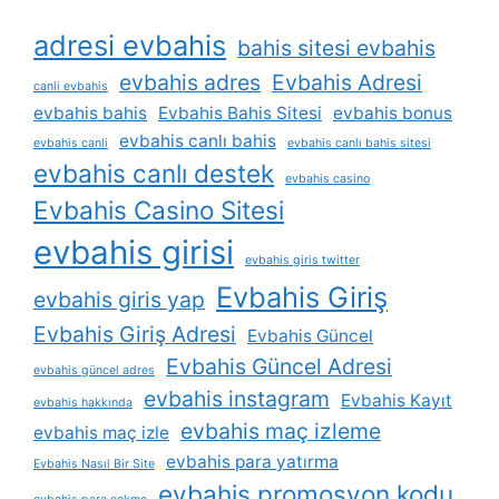
adresi evbahis
bahis sitesi evbahis
evbahis adres
Evbahis Adresi
canli evbahis
evbahis bahis
Evbahis Bahis Sitesi
evbahis bonus
evbahis canlı bahis
evbahis canli
evbahis canlı bahis sitesi
evbahis canlı destek
evbahis casino
Evbahis Casino Sitesi
evbahis girisi
evbahis giris twitter
Evbahis Giriş
evbahis giris yap
Evbahis Giriş Adresi
Evbahis Güncel
Evbahis Güncel Adresi
evbahis güncel adres
evbahis instagram
Evbahis Kayıt
evbahis hakkında
evbahis maç izleme
evbahis maç izle
evbahis para yatırma
Evbahis Nasıl Bir Site
evbahis promosyon kodu