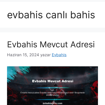
evbahis canlı bahis
Evbahis Mevcut Adresi
Haziran 15, 2024
yazar
Evbahis