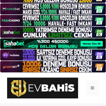
İçeriğe
atla
Menü