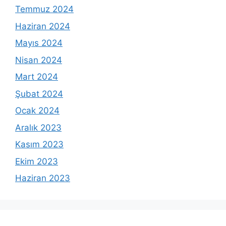
Temmuz 2024
Haziran 2024
Mayıs 2024
Nisan 2024
Mart 2024
Şubat 2024
Ocak 2024
Aralık 2023
Kasım 2023
Ekim 2023
Haziran 2023