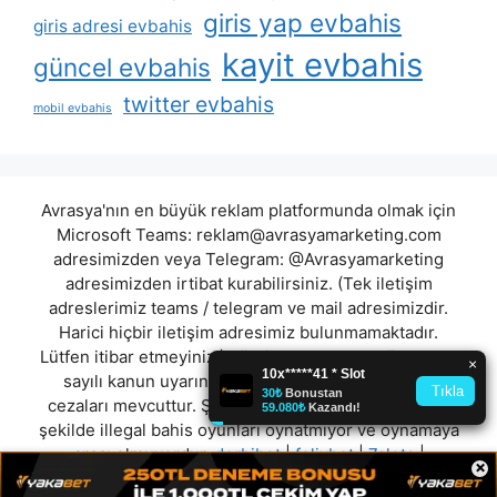
giris yap evbahis
giris adresi evbahis
kayit evbahis
güncel evbahis
twitter evbahis
mobil evbahis
Avrasya'nın en büyük reklam platformunda olmak için
Microsoft Teams:
reklam@avrasyamarketing.com
adresimizden veya Telegram: @Avrasyamarketing
adresimizden irtibat kurabilirsiniz. (Tek iletişim
adreslerimiz teams / telegram ve mail adresimizdir.
Harici hiçbir iletişim adresimiz bulunmamaktadır.
Lütfen itibar etmeyiniz.) Türkiye yasalarına göre 7258
sayılı kanun uyarınca yasa dışı bahis oynamanın
cezaları mevcuttur. Şu an bulunduğunuz site hiç bir
şekilde illegal bahis oyunları oynatmıyor ve oynamaya
aracı olmuyordur.
derbibet
|
felixbet
|
7slots
|
×
pegascasino
|
betcore
|
kulisbet
|
yesbet
|
şanlısın