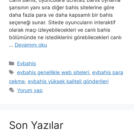
Canlı Bahis, oyunculara ücretsiz bahis oynama
şansının yanı sıra diğer bahis sitelerine göre
daha fazla para ve daha kapsamlı bir bahis
seçeneği sunar. Sitede oyuncuların interaktif
olarak maçı izleyebilecekleri ve canlı bahis
bölümünde ne istediklerini görebilecekleri canlı
…
Devamını oku
Kategoriler
Evbahis
Etiketler
evbahis genellikle web siteleri
,
evbahis para
çekme
,
evbahis yüksek kaliteli gönderileri
Yorum yap
Son Yazılar