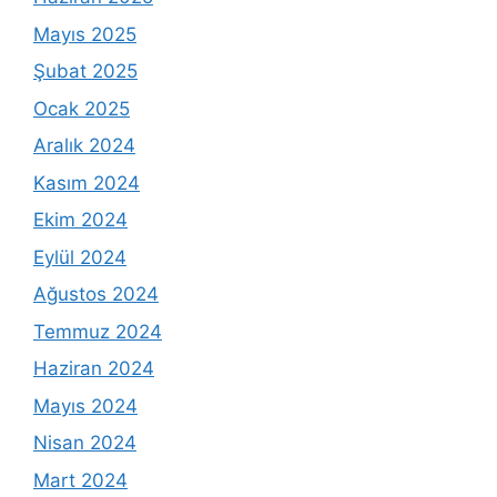
Mayıs 2025
Şubat 2025
Ocak 2025
Aralık 2024
Kasım 2024
Ekim 2024
Eylül 2024
Ağustos 2024
Temmuz 2024
Haziran 2024
Mayıs 2024
Nisan 2024
Mart 2024