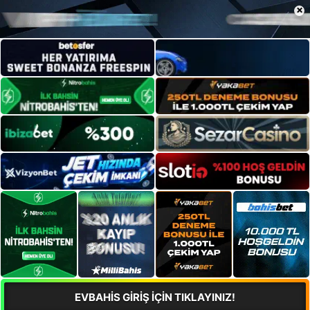
×
EVBAHİS GİRİŞ İÇİN TIKLAYINIZ!