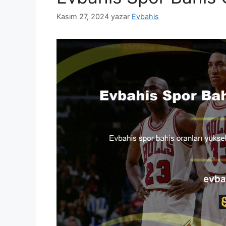
Kasım 27, 2024
yazar
Evbahis