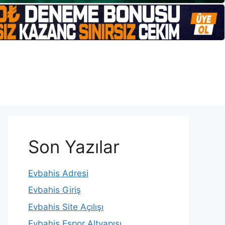
Son Yazılar
Evbahis Adresi
Evbahis Giriş
Evbahis Site Açılışı
Evbahis Espor Altyapısı