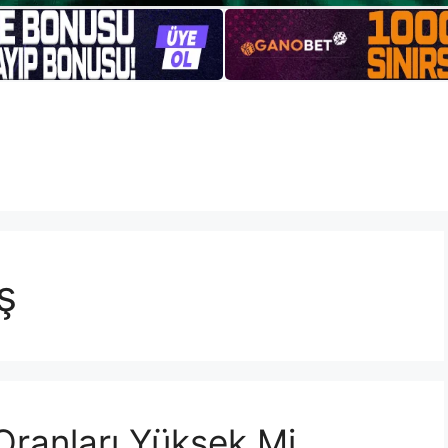
ş
Oranları Yüksek Mi