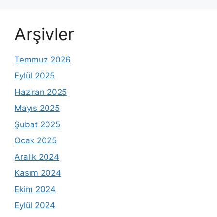
Arşivler
Temmuz 2026
Eylül 2025
Haziran 2025
Mayıs 2025
Şubat 2025
Ocak 2025
Aralık 2024
Kasım 2024
Ekim 2024
Eylül 2024