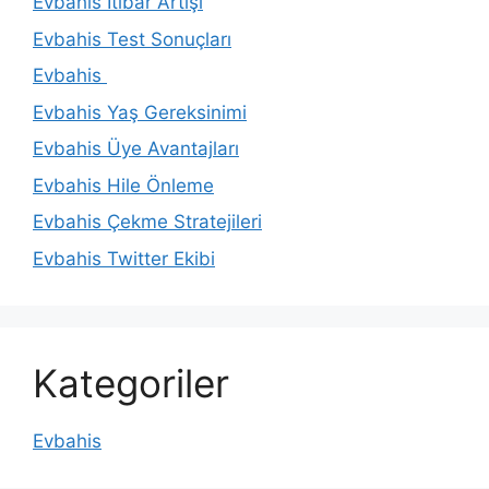
Evbahis İtibar Artışı
Evbahis Test Sonuçları
Evbahis
Evbahis Yaş Gereksinimi
Evbahis Üye Avantajları
Evbahis Hile Önleme
Evbahis Çekme Stratejileri
Evbahis Twitter Ekibi
Kategoriler
Evbahis