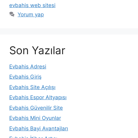
evbahis web sitesi
Yorum yap
Son Yazılar
Evbahis Adresi
Evbahis Giriş
Evbahis Site Açılışı
Evbahis Espor Altyapısı
Evbahis Güvenilir Site
Evbahis Mini Oyunlar
Evbahis Bayi Avantajları