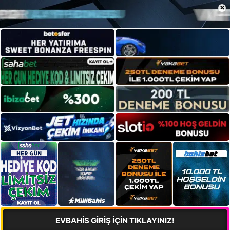
×
EVBAHİS GİRİŞ İÇİN TIKLAYINIZ!