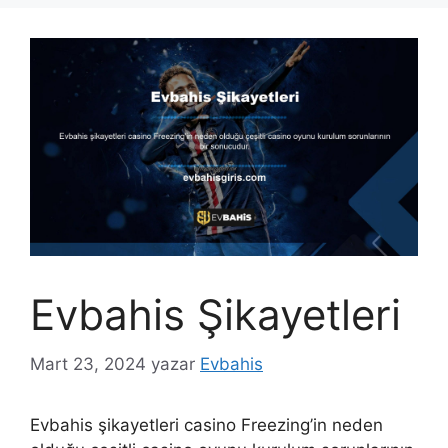
Evbahis Şikayetleri
Mart 23, 2024
yazar
Evbahis
Evbahis şikayetleri casino Freezing’in neden