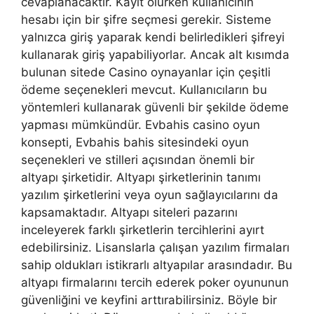
cevaplanacaktır. Kayıt olurken kullanıcının
hesabı için bir şifre seçmesi gerekir. Sisteme
yalnızca giriş yaparak kendi belirledikleri şifreyi
kullanarak giriş yapabiliyorlar. Ancak alt kısımda
bulunan sitede Casino oynayanlar için çeşitli
ödeme seçenekleri mevcut. Kullanıcıların bu
yöntemleri kullanarak güvenli bir şekilde ödeme
yapması mümkündür. Evbahis casino oyun
konsepti, Evbahis bahis sitesindeki oyun
seçenekleri ve stilleri açısından önemli bir
altyapı şirketidir. Altyapı şirketlerinin tanımı
yazılım şirketlerini veya oyun sağlayıcılarını da
kapsamaktadır. Altyapı siteleri pazarını
inceleyerek farklı şirketlerin tercihlerini ayırt
edebilirsiniz. Lisanslarla çalışan yazılım firmaları
sahip oldukları istikrarlı altyapılar arasındadır. Bu
altyapı firmalarını tercih ederek poker oyununun
güvenliğini ve keyfini arttırabilirsiniz. Böyle bir