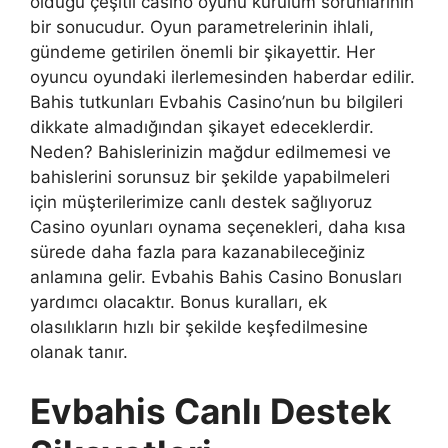
olduğu çeşitli casino oyunu kurulum sorunlarının
bir sonucudur. Oyun parametrelerinin ihlali,
gündeme getirilen önemli bir şikayettir. Her
oyuncu oyundaki ilerlemesinden haberdar edilir.
Bahis tutkunları Evbahis Casino’nun bu bilgileri
dikkate almadığından şikayet edeceklerdir.
Neden? Bahislerinizin mağdur edilmemesi ve
bahislerini sorunsuz bir şekilde yapabilmeleri
için müşterilerimize canlı destek sağlıyoruz
Casino oyunları oynama seçenekleri, daha kısa
sürede daha fazla para kazanabileceğiniz
anlamına gelir. Evbahis Bahis Casino Bonusları
yardımcı olacaktır. Bonus kuralları, ek
olasılıkların hızlı bir şekilde keşfedilmesine
olanak tanır.
Evbahis Canlı Destek