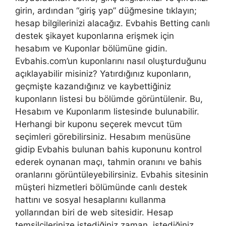
girin, ardından “giriş yap” düğmesine tıklayın;
hesap bilgilerinizi alacağız. Evbahis Betting canlı
destek şikayet kuponlarına erişmek için
hesabım ve Kuponlar bölümüne gidin.
Evbahis.com’un kuponlarını nasıl oluşturduğunu
açıklayabilir misiniz? Yatırdığınız kuponların,
geçmişte kazandığınız ve kaybettiğiniz
kuponların listesi bu bölümde görüntülenir. Bu,
Hesabım ve Kuponlarım listesinde bulunabilir.
Herhangi bir kuponu seçerek mevcut tüm
seçimleri görebilirsiniz. Hesabım menüsüne
gidip Evbahis bulunan bahis kuponunu kontrol
ederek oynanan maçı, tahmin oranını ve bahis
oranlarını görüntüleyebilirsiniz. Evbahis sitesinin
müşteri hizmetleri bölümünde canlı destek
hattını ve sosyal hesaplarını kullanma
yollarından biri de web sitesidir. Hesap
temsilcilerinize istediğiniz zaman, istediğiniz