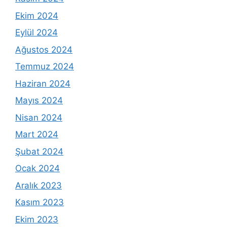
Ekim 2024
Eylül 2024
Ağustos 2024
Temmuz 2024
Haziran 2024
Mayıs 2024
Nisan 2024
Mart 2024
Şubat 2024
Ocak 2024
Aralık 2023
Kasım 2023
Ekim 2023