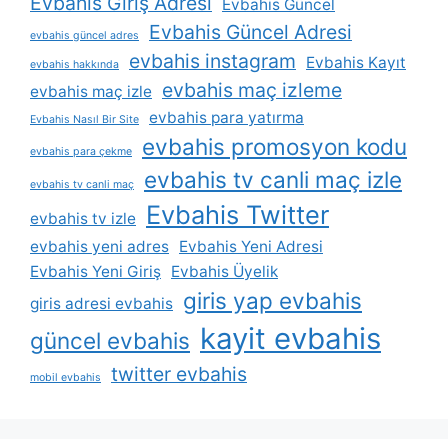
Evbahis Giriş Adresi
Evbahis Güncel
Evbahis Güncel Adresi
evbahis güncel adres
evbahis instagram
Evbahis Kayıt
evbahis hakkında
evbahis maç izleme
evbahis maç izle
evbahis para yatırma
Evbahis Nasıl Bir Site
evbahis promosyon kodu
evbahis para çekme
evbahis tv canli maç izle
evbahis tv canli maç
Evbahis Twitter
evbahis tv izle
evbahis yeni adres
Evbahis Yeni Adresi
Evbahis Yeni Giriş
Evbahis Üyelik
giris yap evbahis
giris adresi evbahis
kayit evbahis
güncel evbahis
twitter evbahis
mobil evbahis