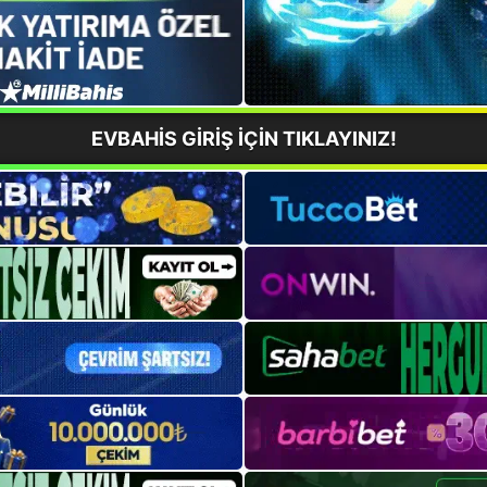
EVBAHİS GİRİŞ İÇİN TIKLAYINIZ!