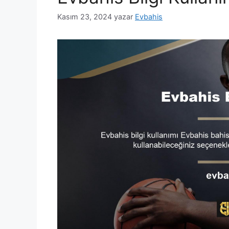
Kasım 23, 2024
yazar
Evbahis