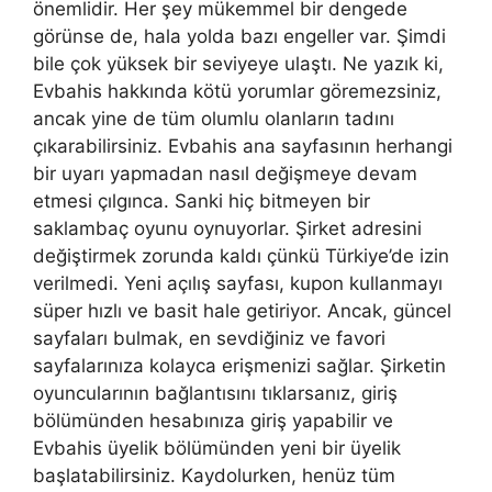
önemlidir. Her şey mükemmel bir dengede
görünse de, hala yolda bazı engeller var. Şimdi
bile çok yüksek bir seviyeye ulaştı. Ne yazık ki,
Evbahis hakkında kötü yorumlar göremezsiniz,
ancak yine de tüm olumlu olanların tadını
çıkarabilirsiniz. Evbahis ana sayfasının herhangi
bir uyarı yapmadan nasıl değişmeye devam
etmesi çılgınca. Sanki hiç bitmeyen bir
saklambaç oyunu oynuyorlar. Şirket adresini
değiştirmek zorunda kaldı çünkü Türkiye’de izin
verilmedi. Yeni açılış sayfası, kupon kullanmayı
süper hızlı ve basit hale getiriyor. Ancak, güncel
sayfaları bulmak, en sevdiğiniz ve favori
sayfalarınıza kolayca erişmenizi sağlar. Şirketin
oyuncularının bağlantısını tıklarsanız, giriş
bölümünden hesabınıza giriş yapabilir ve
Evbahis üyelik bölümünden yeni bir üyelik
başlatabilirsiniz. Kaydolurken, henüz tüm