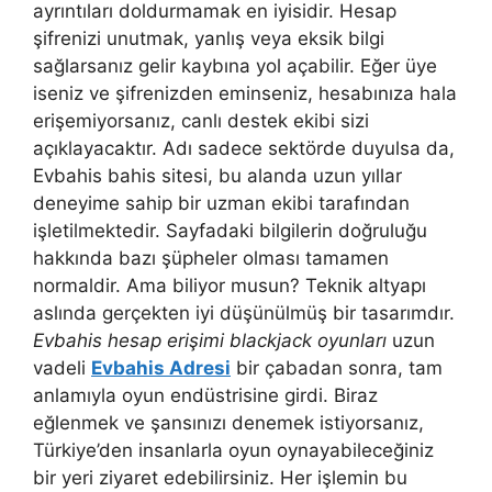
ayrıntıları doldurmamak en iyisidir. Hesap
şifrenizi unutmak, yanlış veya eksik bilgi
sağlarsanız gelir kaybına yol açabilir. Eğer üye
iseniz ve şifrenizden eminseniz, hesabınıza hala
erişemiyorsanız, canlı destek ekibi sizi
açıklayacaktır. Adı sadece sektörde duyulsa da,
Evbahis bahis sitesi, bu alanda uzun yıllar
deneyime sahip bir uzman ekibi tarafından
işletilmektedir. Sayfadaki bilgilerin doğruluğu
hakkında bazı şüpheler olması tamamen
normaldir. Ama biliyor musun? Teknik altyapı
aslında gerçekten iyi düşünülmüş bir tasarımdır.
Evbahis hesap erişimi blackjack oyunları
uzun
vadeli
Evbahis Adresi
bir çabadan sonra, tam
anlamıyla oyun endüstrisine girdi. Biraz
eğlenmek ve şansınızı denemek istiyorsanız,
Türkiye’den insanlarla oyun oynayabileceğiniz
bir yeri ziyaret edebilirsiniz. Her işlemin bu