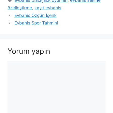
evbahis blackjack oyunları
,
evbahis sekme
özelleştirme
,
kayit evbahis
Evbahis Özgün İçerik
Evbahis Spor Tahmini
Yorum yapın
Yorum