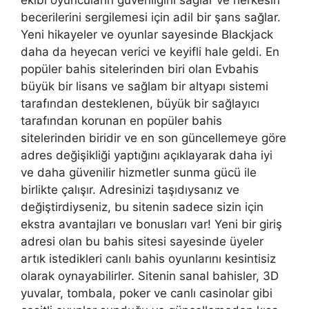
becerilerini sergilemesi için adil bir şans sağlar.
Yeni hikayeler ve oyunlar sayesinde Blackjack
daha da heyecan verici ve keyifli hale geldi. En
popüler bahis sitelerinden biri olan Evbahis
büyük bir lisans ve sağlam bir altyapı sistemi
tarafından desteklenen, büyük bir sağlayıcı
tarafından korunan en popüler bahis
sitelerinden biridir ve en son güncellemeye göre
adres değişikliği yaptığını açıklayarak daha iyi
ve daha güvenilir hizmetler sunma gücü ile
birlikte çalışır. Adresinizi taşıdıysanız ve
değiştirdiyseniz, bu sitenin sadece sizin için
ekstra avantajları ve bonusları var! Yeni bir giriş
adresi olan bu bahis sitesi sayesinde üyeler
artık istedikleri canlı bahis oyunlarını kesintisiz
olarak oynayabilirler. Sitenin sanal bahisler, 3D
yuvalar, tombala, poker ve canlı casinolar gibi