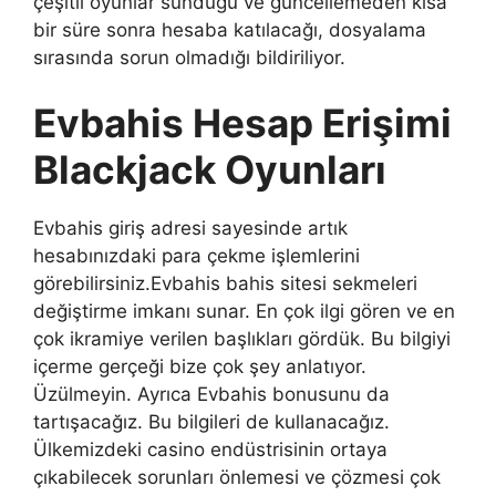
çeşitli oyunlar sunduğu ve güncellemeden kısa
bir süre sonra hesaba katılacağı, dosyalama
sırasında sorun olmadığı bildiriliyor.
Evbahis Hesap Erişimi
Blackjack Oyunları
Evbahis giriş adresi sayesinde artık
hesabınızdaki para çekme işlemlerini
görebilirsiniz.Evbahis bahis sitesi sekmeleri
değiştirme imkanı sunar. En çok ilgi gören ve en
çok ikramiye verilen başlıkları gördük. Bu bilgiyi
içerme gerçeği bize çok şey anlatıyor.
Üzülmeyin. Ayrıca Evbahis bonusunu da
tartışacağız. Bu bilgileri de kullanacağız.
Ülkemizdeki casino endüstrisinin ortaya
çıkabilecek sorunları önlemesi ve çözmesi çok