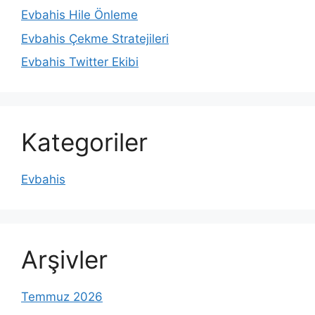
Evbahis Hile Önleme
Evbahis Çekme Stratejileri
Evbahis Twitter Ekibi
Kategoriler
Evbahis
Arşivler
Temmuz 2026