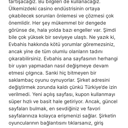
tartışacağız. Bu bilgileri de kullanacağız.
Ülkemizdeki casino endüstrisinin ortaya
çıkabilecek sorunları önlemesi ve çözmesi çok
önemlidir. Her şey mükemmel bir dengede
görünse de, hala yolda bazı engeller var. Şimdi
bile çok yüksek bir seviyeye ulaştı. Ne yazık ki,
Evbahis hakkında kötü yorumlar göremezsiniz,
ancak yine de tüm olumlu olanların tadını
çıkarabilirsiniz. Evbahis ana sayfasının herhangi
bir uyarı yapmadan nasıl değişmeye devam
etmesi çılgınca. Sanki hiç bitmeyen bir
saklambaç oyunu oynuyorlar. Şirket adresini
değiştirmek zorunda kaldı çünkü Türkiye’de izin
verilmedi. Yeni açılış sayfası, kupon kullanmayı
süper hızlı ve basit hale getiriyor. Ancak, güncel
sayfaları bulmak, en sevdiğiniz ve favori
sayfalarınıza kolayca erişmenizi sağlar. Şirketin
oyuncularının bağlantısını tıklarsanız, giriş