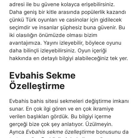
adresi ile bu güvene kolayca erişebilirsiniz.
Daha geniş bir kitle arasında popülerlik kazandı
çünkü Türk oyunları ve casinolar için gidilecek
seçimdir ve insanlar şüphesiz buna güvenir. Bu
iki olasılığın önümüzde olması bizim
avantajımıza. Yayını izleyebilir, böylece oyunu
daha bilinçli izleyebilirsiniz. Oyun içeriği
hakkında en detaylı bilgiyi alabileceğiniz tek yer.
Evbahis Sekme
Özelleştirme
Evbahis bahis sitesi sekmeleri değiştirme imkanı
sunar. En çok ilgi gören ve en çok ikramiye
verilen başlıkları gördük. Bu bilgiyi içerme
gerçeği bize çok şey anlatıyor. Üzülmeyin.
Ayrıca
Evbahis sekme özelleştirme
bonusunu da