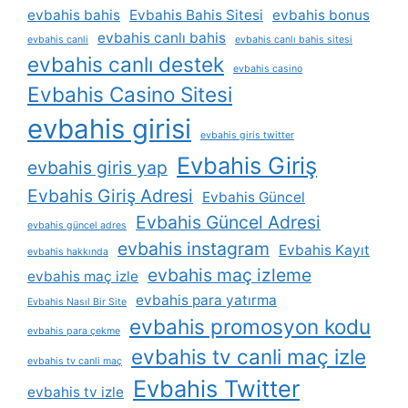
evbahis bahis
Evbahis Bahis Sitesi
evbahis bonus
evbahis canlı bahis
evbahis canli
evbahis canlı bahis sitesi
evbahis canlı destek
evbahis casino
Evbahis Casino Sitesi
evbahis girisi
evbahis giris twitter
Evbahis Giriş
evbahis giris yap
Evbahis Giriş Adresi
Evbahis Güncel
Evbahis Güncel Adresi
evbahis güncel adres
evbahis instagram
Evbahis Kayıt
evbahis hakkında
evbahis maç izleme
evbahis maç izle
evbahis para yatırma
Evbahis Nasıl Bir Site
evbahis promosyon kodu
evbahis para çekme
evbahis tv canli maç izle
evbahis tv canli maç
Evbahis Twitter
evbahis tv izle