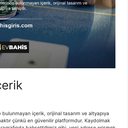
erik
 bulunmayan içerik, orijinal tasarım ve altyapıya
maktır çünkü en güvenilir platformdur. Kaydolmak
agrafında bahsettiğimiz gibi, yeni adrese erişmek