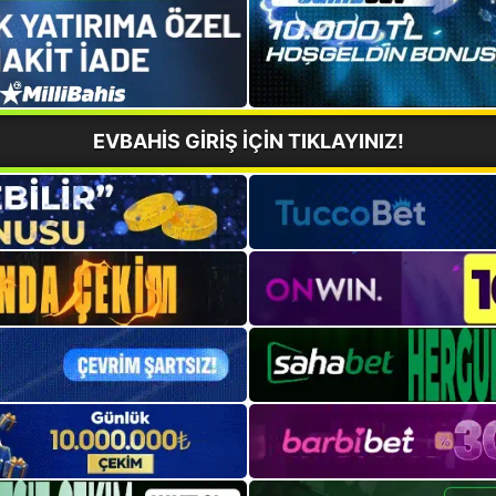
EVBAHİS GİRİŞ İÇİN TIKLAYINIZ!