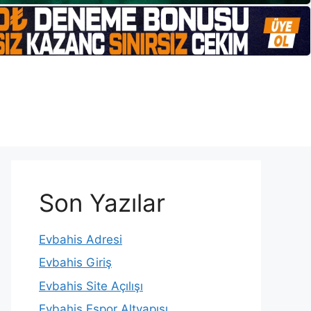
Son Yazılar
Evbahis Adresi
Evbahis Giriş
Evbahis Site Açılışı
Evbahis Espor Altyapısı