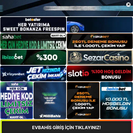
×
EVBAHİS GİRİŞ İÇİN TIKLAYINIZ!