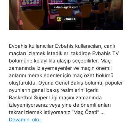
Evbahis kullanıcılar Evbahis kullanıcıları, canlı
maçları izlemek istedikleri takdirde Evbahis TV
bölümüne kolaylıkla ulaşıp seçebilirler. Maçı
zamanında izleyemeyenler ve maçın önemli
anlarını merak edenler için maç özet bölümü
oluşturuldu. Oyuna Genel Bakış bölümü, popüler
oyunların genel bakış resimlerini içerir.
Basketbol Süper Ligi maçını zamanında
izleyemiyorsanız veya yine de önemli anları
tekrar izlemek istiyorsanız “Maç Özeti” …
Devamını oku