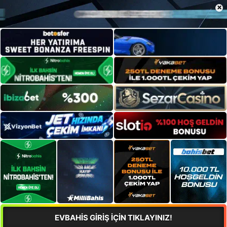
×
EVBAHİS GİRİŞ İÇİN TIKLAYINIZ!