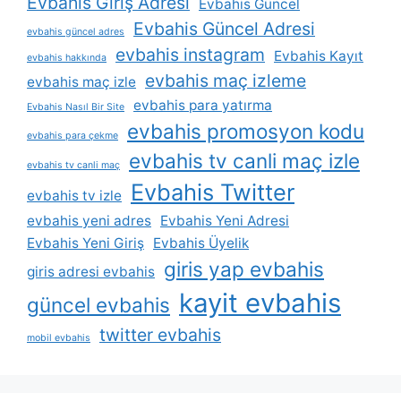
Evbahis Giriş Adresi
Evbahis Güncel
Evbahis Güncel Adresi
evbahis güncel adres
evbahis instagram
Evbahis Kayıt
evbahis hakkında
evbahis maç izleme
evbahis maç izle
evbahis para yatırma
Evbahis Nasıl Bir Site
evbahis promosyon kodu
evbahis para çekme
evbahis tv canli maç izle
evbahis tv canli maç
Evbahis Twitter
evbahis tv izle
evbahis yeni adres
Evbahis Yeni Adresi
Evbahis Yeni Giriş
Evbahis Üyelik
giris yap evbahis
giris adresi evbahis
kayit evbahis
güncel evbahis
twitter evbahis
mobil evbahis