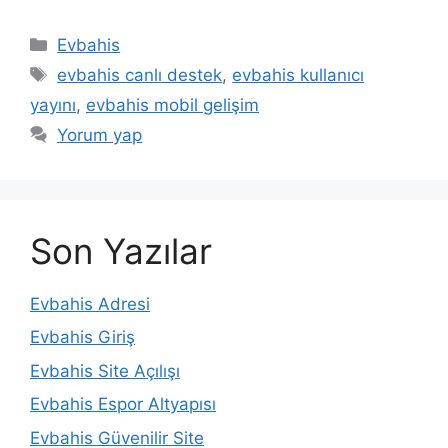
Kategoriler
Evbahis
Etiketler
evbahis canlı destek
,
evbahis kullanıcı
yayını
,
evbahis mobil gelişim
Yorum yap
Son Yazılar
Evbahis Adresi
Evbahis Giriş
Evbahis Site Açılışı
Evbahis Espor Altyapısı
Evbahis Güvenilir Site