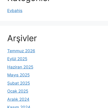
Evbahis
Arşivler
Temmuz 2026
Eylül 2025
Haziran 2025
Mayıs 2025
Şubat 2025
Ocak 2025
Aralık 2024
Kasım 2024