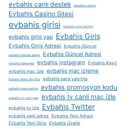
evbahis canlı destek
evbahis casino
Evbahis Casino Sitesi
evbahis girisi
evbahis giris twitter
Evbahis Giriş
evbahis giris yap
Evbahis Giriş Adresi
Evbahis Güncel
Evbahis Güncel Adresi
evbahis güncel adres
evbahis instagram
Evbahis Kayıt
evbahis hakkında
evbahis maç izleme
evbahis maç izle
evbahis para yatırma
Evbahis Nasıl Bir Site
evbahis promosyon kodu
evbahis para çekme
evbahis tv canli maç izle
evbahis tv canli maç
Evbahis Twitter
evbahis tv izle
evbahis yeni adres
Evbahis Yeni Adresi
Evbahis Yeni Giriş
Evbahis Üyelik