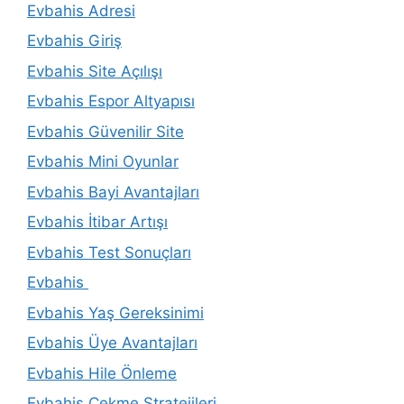
Evbahis Adresi
Evbahis Giriş
Evbahis Site Açılışı
Evbahis Espor Altyapısı
Evbahis Güvenilir Site
Evbahis Mini Oyunlar
Evbahis Bayi Avantajları
Evbahis İtibar Artışı
Evbahis Test Sonuçları
Evbahis
Evbahis Yaş Gereksinimi
Evbahis Üye Avantajları
Evbahis Hile Önleme
Evbahis Çekme Stratejileri