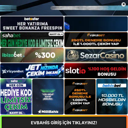
×
EVBAHİS GİRİŞ İÇİN TIKLAYINIZ!