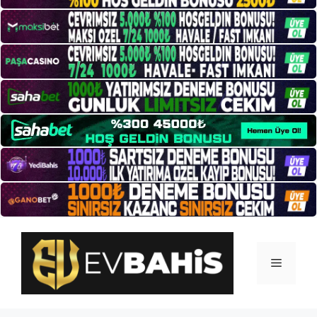
İçeriğe
atla
Menü