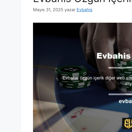
Mayıs 31, 2025
yazar
Evbahis