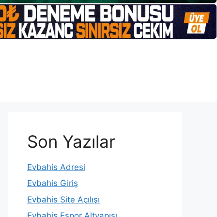
Son Yazılar
Evbahis Adresi
Evbahis Giriş
Evbahis Site Açılışı
Evbahis Espor Altyapısı