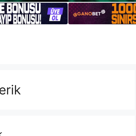
erik
k