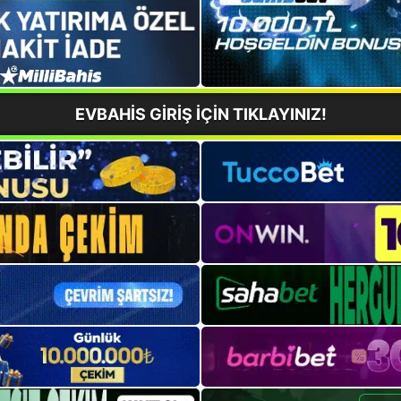
EVBAHİS GİRİŞ İÇİN TIKLAYINIZ!