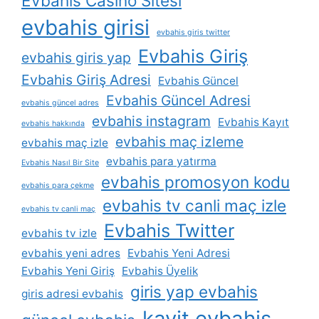
Evbahis Casino Sitesi
evbahis girisi
evbahis giris twitter
Evbahis Giriş
evbahis giris yap
Evbahis Giriş Adresi
Evbahis Güncel
Evbahis Güncel Adresi
evbahis güncel adres
evbahis instagram
Evbahis Kayıt
evbahis hakkında
evbahis maç izleme
evbahis maç izle
evbahis para yatırma
Evbahis Nasıl Bir Site
evbahis promosyon kodu
evbahis para çekme
evbahis tv canli maç izle
evbahis tv canli maç
Evbahis Twitter
evbahis tv izle
evbahis yeni adres
Evbahis Yeni Adresi
Evbahis Yeni Giriş
Evbahis Üyelik
giris yap evbahis
giris adresi evbahis
kayit evbahis