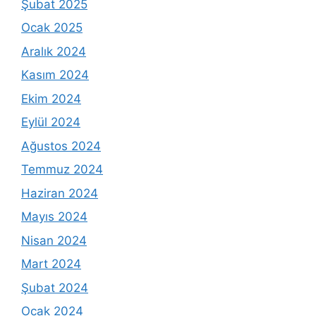
Şubat 2025
Ocak 2025
Aralık 2024
Kasım 2024
Ekim 2024
Eylül 2024
Ağustos 2024
Temmuz 2024
Haziran 2024
Mayıs 2024
Nisan 2024
Mart 2024
Şubat 2024
Ocak 2024