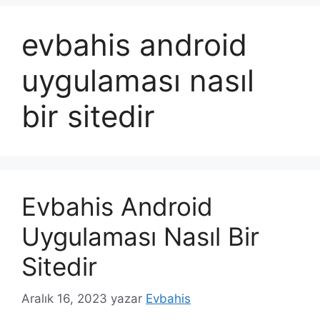
evbahis android
uygulaması nasıl
bir sitedir
Evbahis Android
Uygulaması Nasıl Bir
Sitedir
Aralık 16, 2023
yazar
Evbahis