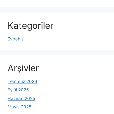
Kategoriler
Evbahis
Arşivler
Temmuz 2026
Eylül 2025
Haziran 2025
Mayıs 2025