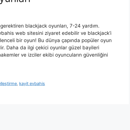
gerektiren blackjack oyunları, 7-24 yardım.
ahis web sitesini ziyaret edebilir ve blackjack’i
ğlenceli bir oyun! Bu dünya çapında popüler oyun
 Daha da ilgi çekici oyunlar güzel bayileri
akemler ve izciler ekibi oyuncuların güvenliğini
lleştirme
,
kayit evbahis