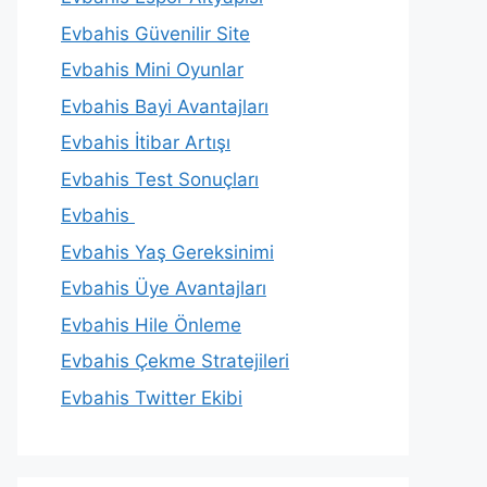
Evbahis Güvenilir Site
Evbahis Mini Oyunlar
Evbahis Bayi Avantajları
Evbahis İtibar Artışı
Evbahis Test Sonuçları
Evbahis
Evbahis Yaş Gereksinimi
Evbahis Üye Avantajları
Evbahis Hile Önleme
Evbahis Çekme Stratejileri
Evbahis Twitter Ekibi