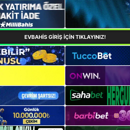
EVBAHİS GİRİŞ İÇİN TIKLAYINIZ!