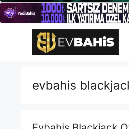
İçeriğe
atla
evbahis blackjac
Evbahis Blackjack O