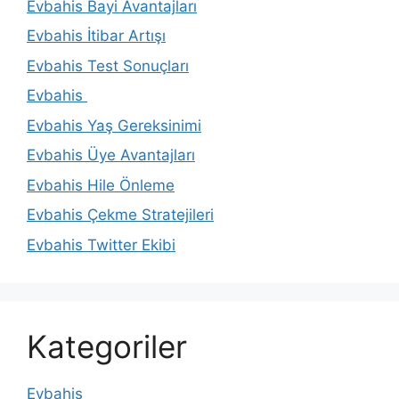
Evbahis Bayi Avantajları
Evbahis İtibar Artışı
Evbahis Test Sonuçları
Evbahis
Evbahis Yaş Gereksinimi
Evbahis Üye Avantajları
Evbahis Hile Önleme
Evbahis Çekme Stratejileri
Evbahis Twitter Ekibi
Kategoriler
Evbahis