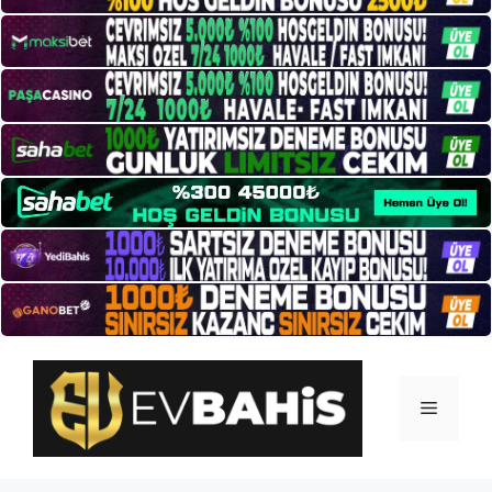
İçeriğe
atla
Menü