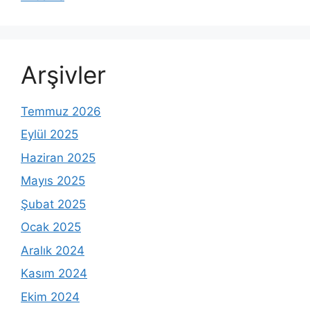
Arşivler
Temmuz 2026
Eylül 2025
Haziran 2025
Mayıs 2025
Şubat 2025
Ocak 2025
Aralık 2024
Kasım 2024
Ekim 2024