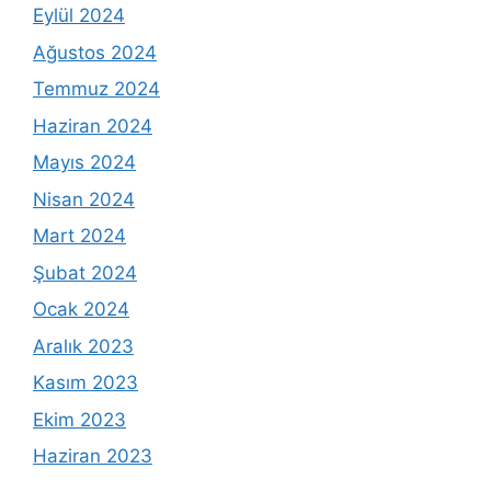
Eylül 2024
Ağustos 2024
Temmuz 2024
Haziran 2024
Mayıs 2024
Nisan 2024
Mart 2024
Şubat 2024
Ocak 2024
Aralık 2023
Kasım 2023
Ekim 2023
Haziran 2023