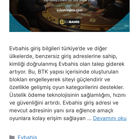
Evbahis giriş bilgileri türkiye’de ve diğer
ülkelerde, benzersiz giriş adreslerine sahip,
kimliği doğrulanmış Evbahis olan talep giderek
artıyor. Bu, BTK yapısı içerisinde oluşturulan
blokları engelleyerek siteyi güçlendirir ve
özellikle gelişmiş oyun kategorilerini destekler.
Üstelik ödeme teknolojisinin sağlamlığını, hızını
ve güvenliğini artırdı. Evbahis giriş adresi ve
mevcut adresinin yanı sıra eğlence amaçlı
oyunlara kolay erişim sağlayan …
Devamını oku
Kategoriler
Evbahis