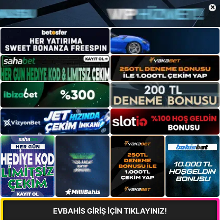
×
EVBAHİS GİRİŞ İÇİN TIKLAYINIZ!