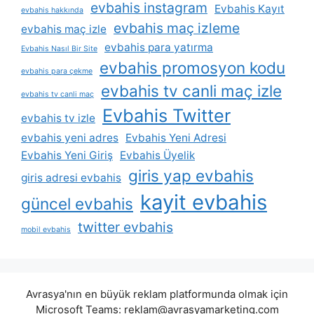
evbahis instagram
Evbahis Kayıt
evbahis hakkında
evbahis maç izleme
evbahis maç izle
evbahis para yatırma
Evbahis Nasıl Bir Site
evbahis promosyon kodu
evbahis para çekme
evbahis tv canli maç izle
evbahis tv canli maç
Evbahis Twitter
evbahis tv izle
evbahis yeni adres
Evbahis Yeni Adresi
Evbahis Yeni Giriş
Evbahis Üyelik
giris yap evbahis
giris adresi evbahis
kayit evbahis
güncel evbahis
twitter evbahis
mobil evbahis
Avrasya'nın en büyük reklam platformunda olmak için
Microsoft Teams:
reklam@avrasyamarketing.com