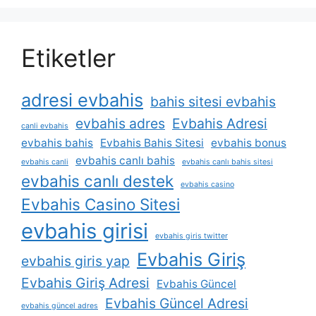
Etiketler
adresi evbahis
bahis sitesi evbahis
evbahis adres
Evbahis Adresi
canli evbahis
evbahis bahis
Evbahis Bahis Sitesi
evbahis bonus
evbahis canlı bahis
evbahis canli
evbahis canlı bahis sitesi
evbahis canlı destek
evbahis casino
Evbahis Casino Sitesi
evbahis girisi
evbahis giris twitter
Evbahis Giriş
evbahis giris yap
Evbahis Giriş Adresi
Evbahis Güncel
Evbahis Güncel Adresi
evbahis güncel adres