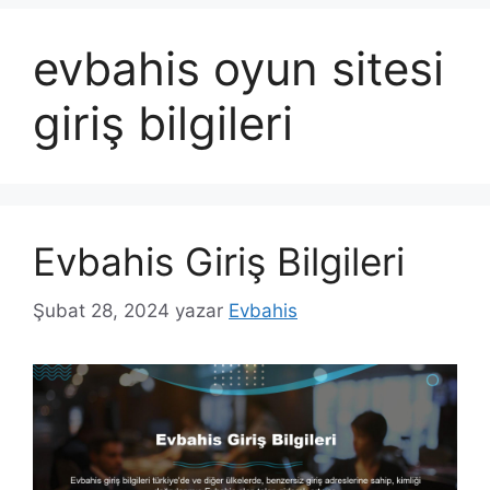
evbahis oyun sitesi
giriş bilgileri
Evbahis Giriş Bilgileri
Şubat 28, 2024
yazar
Evbahis