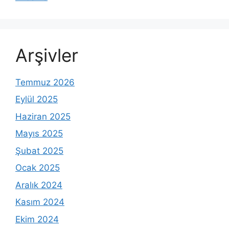
Arşivler
Temmuz 2026
Eylül 2025
Haziran 2025
Mayıs 2025
Şubat 2025
Ocak 2025
Aralık 2024
Kasım 2024
Ekim 2024