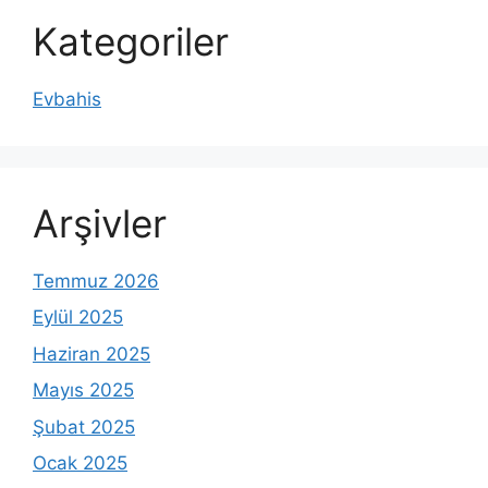
Kategoriler
Evbahis
Arşivler
Temmuz 2026
Eylül 2025
Haziran 2025
Mayıs 2025
Şubat 2025
Ocak 2025