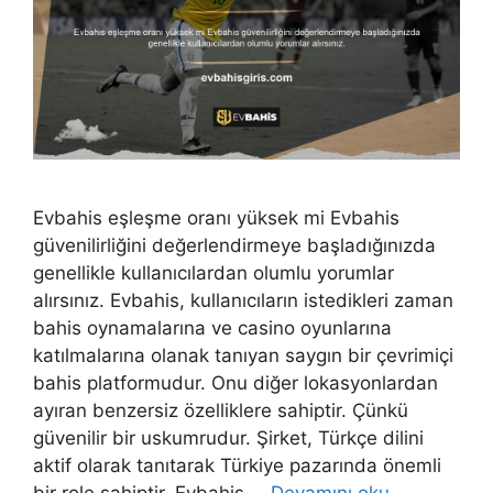
Evbahis eşleşme oranı yüksek mi Evbahis
güvenilirliğini değerlendirmeye başladığınızda
genellikle kullanıcılardan olumlu yorumlar
alırsınız. Evbahis, kullanıcıların istedikleri zaman
bahis oynamalarına ve casino oyunlarına
katılmalarına olanak tanıyan saygın bir çevrimiçi
bahis platformudur. Onu diğer lokasyonlardan
ayıran benzersiz özelliklere sahiptir. Çünkü
güvenilir bir uskumrudur. Şirket, Türkçe dilini
aktif olarak tanıtarak Türkiye pazarında önemli
bir role sahiptir. Evbahis …
Devamını oku