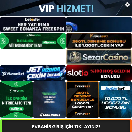
×
EVBAHİS GİRİŞ İÇİN TIKLAYINIZ!