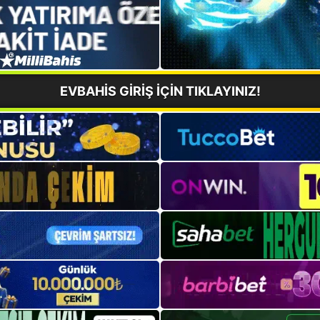
EVBAHİS GİRİŞ İÇİN TIKLAYINIZ!