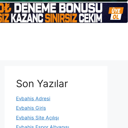
Son Yazılar
Evbahis Adresi
Evbahis Giriş
Evbahis Site Açılışı
Evbahis Espor Altyapısı