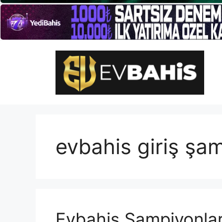
İçeriğe
atla
evbahis giriş şam
Evbahis Şampiyonlar