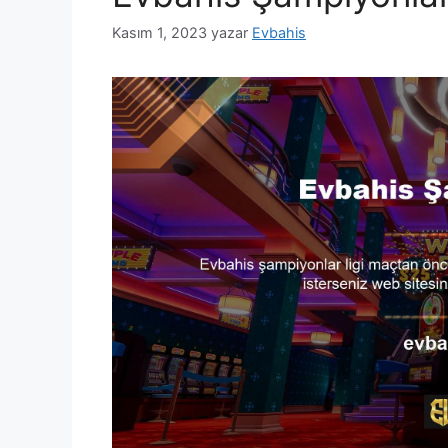
Kasım 1, 2023
yazar
Evbahis