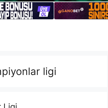
piyonlar ligi
 Ligi