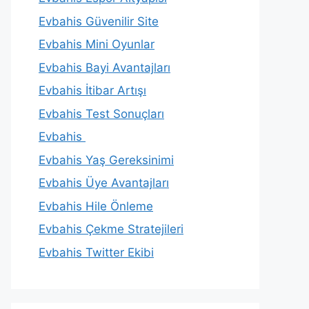
Evbahis Güvenilir Site
Evbahis Mini Oyunlar
Evbahis Bayi Avantajları
Evbahis İtibar Artışı
Evbahis Test Sonuçları
Evbahis
Evbahis Yaş Gereksinimi
Evbahis Üye Avantajları
Evbahis Hile Önleme
Evbahis Çekme Stratejileri
Evbahis Twitter Ekibi