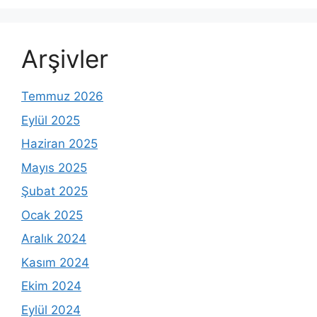
Arşivler
Temmuz 2026
Eylül 2025
Haziran 2025
Mayıs 2025
Şubat 2025
Ocak 2025
Aralık 2024
Kasım 2024
Ekim 2024
Eylül 2024