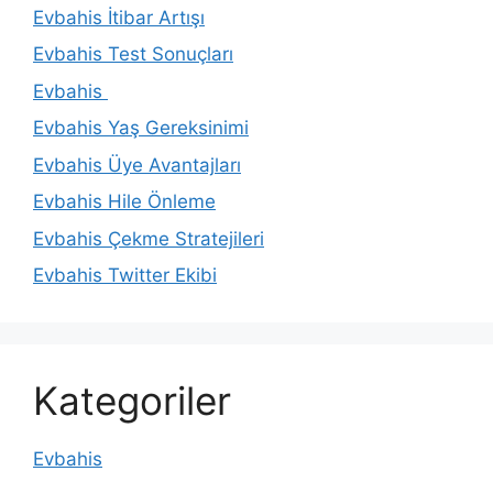
Evbahis İtibar Artışı
Evbahis Test Sonuçları
Evbahis
Evbahis Yaş Gereksinimi
Evbahis Üye Avantajları
Evbahis Hile Önleme
Evbahis Çekme Stratejileri
Evbahis Twitter Ekibi
Kategoriler
Evbahis