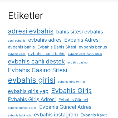
Etiketler
adresi evbahis
bahis sitesi evbahis
evbahis adres
Evbahis Adresi
canli evbahis
evbahis bahis
Evbahis Bahis Sitesi
evbahis bonus
evbahis canlı bahis
evbahis canli
evbahis canlı bahis sitesi
evbahis canlı destek
evbahis casino
Evbahis Casino Sitesi
evbahis girisi
evbahis giris twitter
Evbahis Giriş
evbahis giris yap
Evbahis Giriş Adresi
Evbahis Güncel
Evbahis Güncel Adresi
evbahis güncel adres
evbahis instagram
Evbahis Kayıt
evbahis hakkında