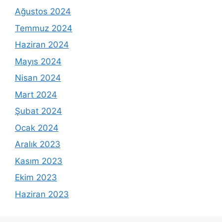
Ağustos 2024
Temmuz 2024
Haziran 2024
Mayıs 2024
Nisan 2024
Mart 2024
Şubat 2024
Ocak 2024
Aralık 2023
Kasım 2023
Ekim 2023
Haziran 2023