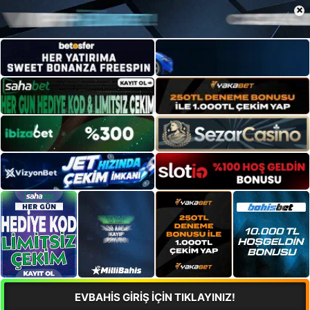
×
EVBAHİS GİRİŞ İÇİN TIKLAYINIZ!